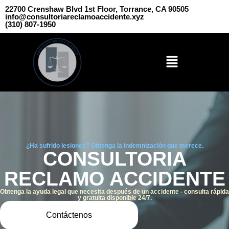
22700 Crenshaw Blvd 1st Floor, Torrance, CA 90505
info@consultoriareclamoaccidente.xyz
(310) 807-1950
¿Ha sufrido lesiones? Obtenga la indemnización que merece.
CONSULTORIA
RECLAMO ACCIDENTE
Obtenga la ayuda legal que necesita después de un accidente - consulta rápida
y gratuita disponible 24/7.
Contáctenos